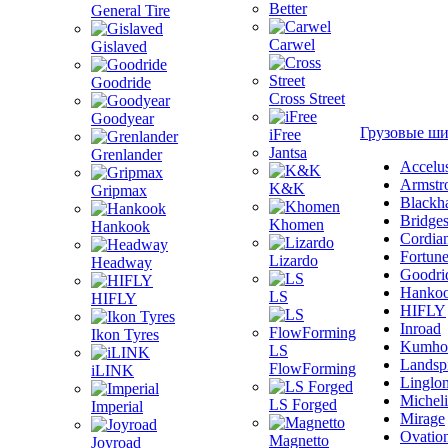
Better
General Tire
Carwel
Gislaved
Goodride
Cross Street
Goodyear
Грузовые ш
iFree
Jantsa
Grenlander
Accelu
Armstr
K&K
Gripmax
Blackh
Bridge
Khomen
Hankook
Cordia
Fortun
Lizardo
Headway
Goodri
Hanko
LS
HIFLY
HIFLY
Inroad
Ikon Tyres
Kumho
LS
Landsp
FlowForming
iLINK
Linglo
Michel
LS Forged
Imperial
Mirage
Ovatio
Magnetto
Joyroad