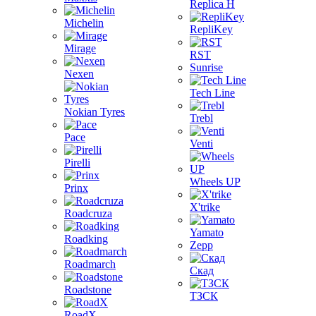
Replica H
Michelin
RepliKey
Mirage
RST
Sunrise
Nexen
Tech Line
Nokian Tyres
Trebl
Pace
Venti
Pirelli
Wheels UP
Prinx
X'trike
Roadcruza
Yamato
Roadking
Zepp
Roadmarch
Скад
Roadstone
ТЗСК
RoadX