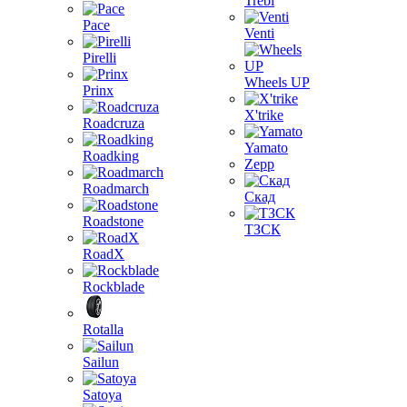
Trebl
Pace
Venti
Pirelli
Wheels UP
Prinx
X'trike
Roadcruza
Yamato
Roadking
Zepp
Roadmarch
Скад
Roadstone
ТЗСК
RoadX
Rockblade
Rotalla
Sailun
Satoya