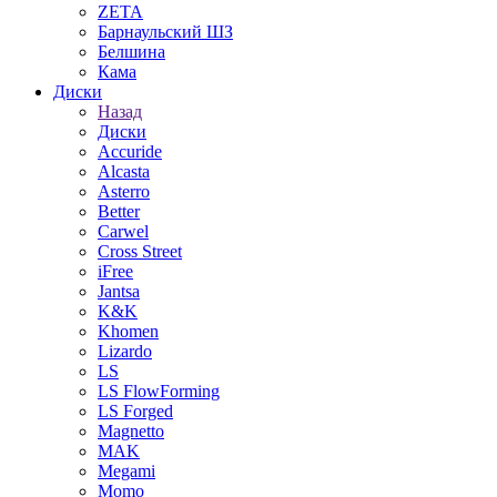
ZETA
Барнаульский ШЗ
Белшина
Кама
Диски
Назад
Диски
Accuride
Alcasta
Asterro
Better
Carwel
Cross Street
iFree
Jantsa
K&K
Khomen
Lizardo
LS
LS FlowForming
LS Forged
Magnetto
MAK
Megami
Momo