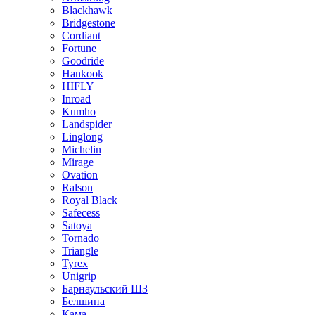
Blackhawk
Bridgestone
Cordiant
Fortune
Goodride
Hankook
HIFLY
Inroad
Kumho
Landspider
Linglong
Michelin
Mirage
Ovation
Ralson
Royal Black
Safecess
Satoya
Tornado
Triangle
Tyrex
Unigrip
Барнаульский ШЗ
Белшина
Кама