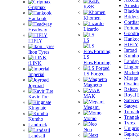
Armstr
K&K
Gripmax
Blackh
Bridge
Khomen
Hankook
Cordia
Fortun
Lizardo
Headway
Goodri
Hanko
LS
HIFLY
HIFLY
Inroad
Ikon Tyres
Kumho
LS
Landsp
FlowForming
iLINK
Linglo
Michel
LS Forged
Imperial
Mirage
Ovatio
Magnetto
Joyroad
Ralson
Royal 
MAK
Kavir Tire
Safeces
Satoya
Megami
Kingnate
Tornad
Triangl
Momo
Kumho
Tyrex
Landrock
Unigri
Neo
Барнау
Landsail