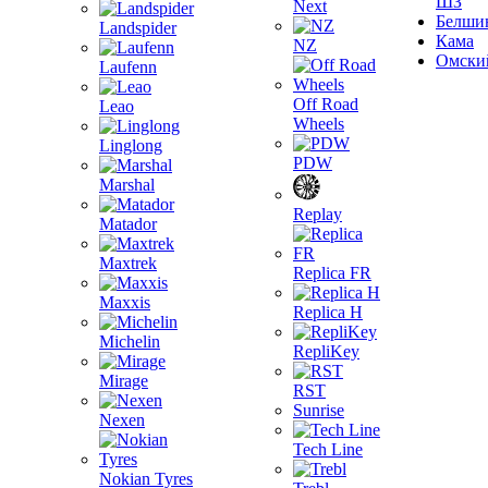
ШЗ
Next
Белши
Landspider
Кама
NZ
Омски
Laufenn
Off Road
Leao
Wheels
Linglong
PDW
Marshal
Replay
Matador
Maxtrek
Replica FR
Maxxis
Replica H
Michelin
RepliKey
Mirage
RST
Sunrise
Nexen
Tech Line
Nokian Tyres