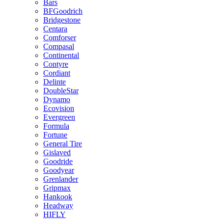
Bars
BFGoodrich
Bridgestone
Centara
Comforser
Compasal
Continental
Contyre
Cordiant
Delinte
DoubleStar
Dynamo
Ecovision
Evergreen
Formula
Fortune
General Tire
Gislaved
Goodride
Goodyear
Grenlander
Gripmax
Hankook
Headway
HIFLY