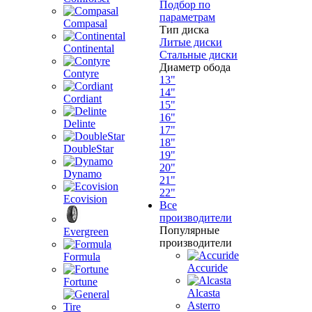
Подбор по
параметрам
Compasal
Тип диска
Литые диски
Continental
Стальные диски
Диаметр обода
Contyre
13"
14"
Cordiant
15"
16"
Delinte
17"
18"
DoubleStar
19"
20"
Dynamo
21"
22"
Ecovision
Все
производители
Популярные
Evergreen
производители
Formula
Accuride
Fortune
Alcasta
Asterro