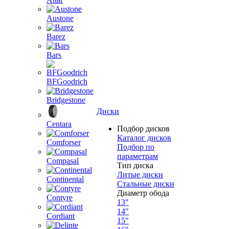
Austone
Barez
Bars
BFGoodrich
Bridgestone
Диски
Centara
Подбор дисков
Каталог дисков
Comforser
Подбор по
параметрам
Compasal
Тип диска
Литые диски
Continental
Стальные диски
Диаметр обода
Contyre
13"
14"
Cordiant
15"