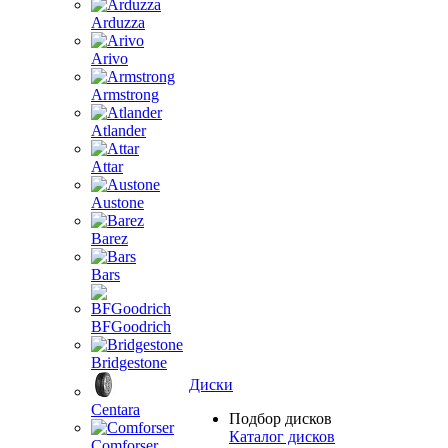
Arduzza
Arivo
Armstrong
Atlander
Attar
Austone
Barez
Bars
BFGoodrich
Bridgestone
Диски
Centara
Подбор дисков
Каталог дисков
Comforser