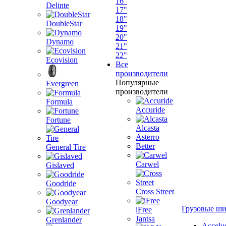
16"
Delinte
17"
18"
DoubleStar
19"
20"
Dynamo
21"
22"
Ecovision
Все
производители
Популярные
Evergreen
производители
Formula
Accuride
Fortune
Alcasta
Asterro
Better
General Tire
Carwel
Gislaved
Goodride
Cross Street
Goodyear
Грузовые ш
iFree
Jantsa
Grenlander
Accelu