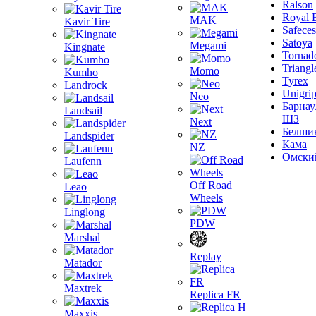
Ralson
Royal 
MAK
Kavir Tire
Safeces
Satoya
Megami
Kingnate
Tornad
Triangl
Momo
Kumho
Tyrex
Landrock
Unigri
Neo
Барнау
Landsail
ШЗ
Next
Белши
Landspider
Кама
NZ
Омски
Laufenn
Off Road
Leao
Wheels
Linglong
PDW
Marshal
Replay
Matador
Maxtrek
Replica FR
Maxxis