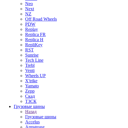
Neo
Next
NZ
Off Road Wheels
PDW
Replay
Replica FR
Replica H
RepliKey
RST
Sunrise
Tech Line
Trebl
Venti
Wheels UP
X'trike
Yamato
Zepp
Скад
ТЗСК
Грузовые шины
Назад
Грузовые шины
Accelus
Armstrong