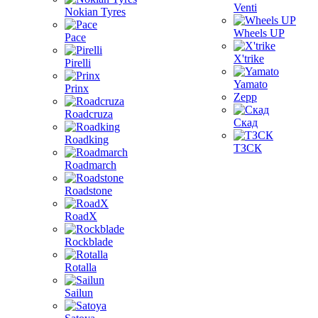
Venti
Nokian Tyres
Wheels UP
Pace
X'trike
Pirelli
Yamato
Prinx
Zepp
Roadcruza
Скад
Roadking
ТЗСК
Roadmarch
Roadstone
RoadX
Rockblade
Rotalla
Sailun