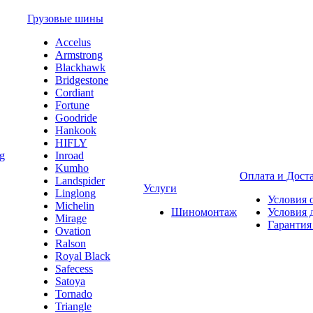
Грузовые шины
Accelus
Armstrong
Blackhawk
Bridgestone
Cordiant
Fortune
Goodride
Hankook
HIFLY
Inroad
Kumho
Оплата и Дост
Landspider
Услуги
Linglong
Условия 
Michelin
Шиномонтаж
Условия 
Mirage
Гарантия
Ovation
Ralson
Royal Black
Safecess
Satoya
Tornado
Triangle