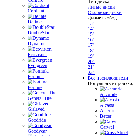
Тип диска
Литые диски
Cordiant
Стальные диски
Диаметр обода
Delinte
13"
14"
DoubleStar
15"
16"
Dynamo
17"
18"
Ecovision
19"
20"
Evergreen
21"
22"
Formula
Все производители
Популярные производ
Fortune
Accuride
General Tire
Alcasta
Gislaved
Asterro
Better
Goodride
Carwel
Goodyear