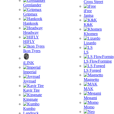
Cross Street
Grenlander
iFree
Gripmax
Jantsa
Hankook
K&K
Headway
Khomen
HIFLY
Lizardo
Ikon Tyres
LS
LS FlowForming
iLINK
LS Forged
Imperial
Magnetto
Joyroad
MAK
Kavir Tire
Megami
Kingnate
Momo
Kumho
Landrock