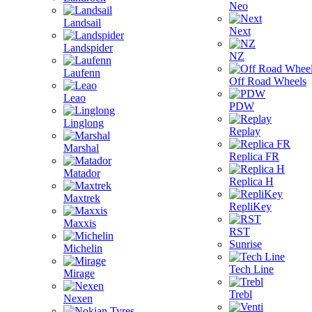
Neo
Landsail
Next
Landspider
NZ
Laufenn
Off Road Wheels
Leao
PDW
Linglong
Replay
Marshal
Replica FR
Matador
Replica H
Maxtrek
RepliKey
Maxxis
RST
Sunrise
Michelin
Tech Line
Mirage
Trebl
Nexen