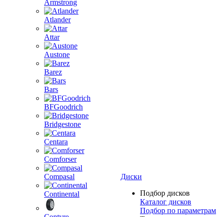
Armstrong
Atlander
Attar
Austone
Barez
Bars
BFGoodrich
Bridgestone
Centara
Comforser
Compasal
Диски
Подбор дисков
Continental
Каталог дисков
Подбор по параметрам
Contyre