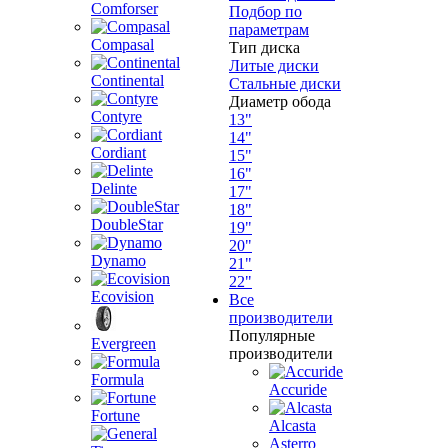
Comforser
Подбор по
параметрам
Compasal
Тип диска
Литые диски
Continental
Стальные диски
Диаметр обода
Contyre
13"
14"
Cordiant
15"
16"
Delinte
17"
18"
DoubleStar
19"
20"
Dynamo
21"
22"
Ecovision
Все
производители
Популярные
Evergreen
производители
Formula
Accuride
Fortune
Alcasta
Asterro