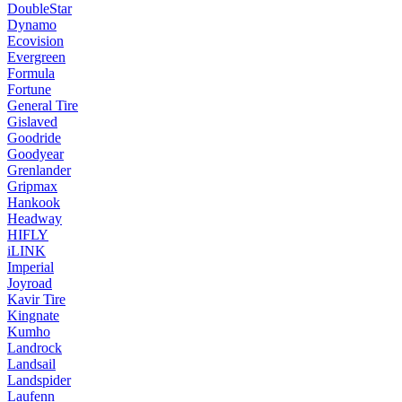
DoubleStar
Dynamo
Ecovision
Evergreen
Formula
Fortune
General Tire
Gislaved
Goodride
Goodyear
Grenlander
Gripmax
Hankook
Headway
HIFLY
iLINK
Imperial
Joyroad
Kavir Tire
Kingnate
Kumho
Landrock
Landsail
Landspider
Laufenn