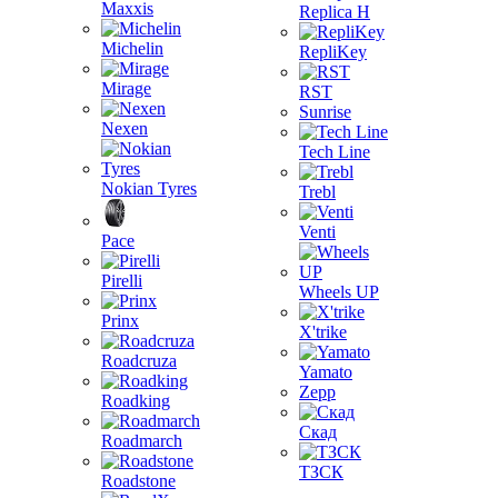
Maxxis
Replica H
Michelin
RepliKey
Mirage
RST
Sunrise
Nexen
Tech Line
Nokian Tyres
Trebl
Venti
Pace
Pirelli
Wheels UP
Prinx
X'trike
Roadcruza
Yamato
Zepp
Roadking
Скад
Roadmarch
ТЗСК
Roadstone