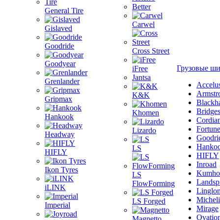
Better
General Tire
Carwel
Gislaved
Goodride
Cross Street
Goodyear
Грузовые ш
iFree
Jantsa
Grenlander
Accelu
Armstr
K&K
Gripmax
Blackh
Bridge
Khomen
Hankook
Cordia
Fortun
Lizardo
Headway
Goodri
Hanko
LS
HIFLY
HIFLY
Inroad
Ikon Tyres
Kumho
LS
Landsp
FlowForming
iLINK
Linglo
Michel
LS Forged
Imperial
Mirage
Ovatio
Magnetto