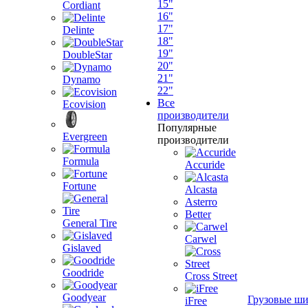
15"
Cordiant
16"
17"
Delinte
18"
19"
DoubleStar
20"
21"
Dynamo
22"
Все
Ecovision
производители
Популярные
Evergreen
производители
Formula
Accuride
Fortune
Alcasta
Asterro
Better
General Tire
Carwel
Gislaved
Goodride
Cross Street
Goodyear
Грузовые ш
iFree