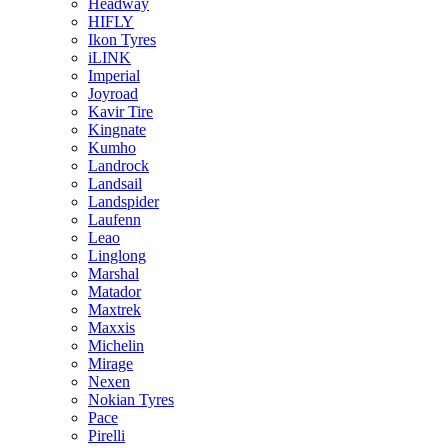
Headway
HIFLY
Ikon Tyres
iLINK
Imperial
Joyroad
Kavir Tire
Kingnate
Kumho
Landrock
Landsail
Landspider
Laufenn
Leao
Linglong
Marshal
Matador
Maxtrek
Maxxis
Michelin
Mirage
Nexen
Nokian Tyres
Pace
Pirelli