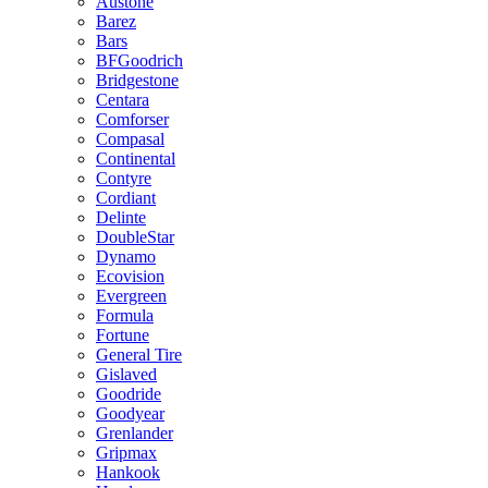
Austone
Barez
Bars
BFGoodrich
Bridgestone
Centara
Comforser
Compasal
Continental
Contyre
Cordiant
Delinte
DoubleStar
Dynamo
Ecovision
Evergreen
Formula
Fortune
General Tire
Gislaved
Goodride
Goodyear
Grenlander
Gripmax
Hankook