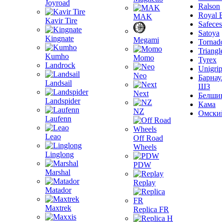
Joyroad
Ralson
Royal 
MAK
Kavir Tire
Safeces
Satoya
Kingnate
Megami
Tornad
Triangl
Kumho
Momo
Tyrex
Landrock
Unigri
Neo
Барнау
Landsail
ШЗ
Next
Белши
Landspider
Кама
NZ
Омски
Laufenn
Leao
Off Road
Wheels
Linglong
PDW
Marshal
Replay
Matador
Maxtrek
Replica FR