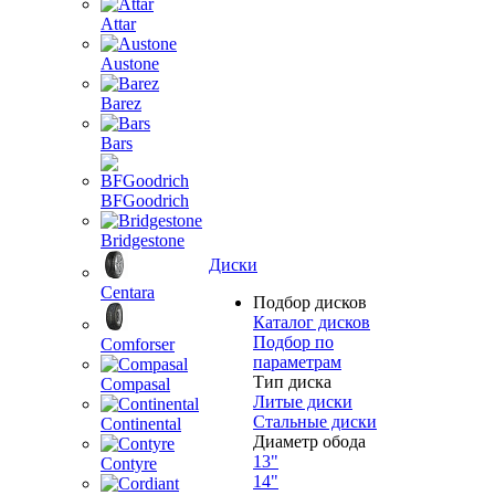
Attar
Austone
Barez
Bars
BFGoodrich
Bridgestone
Диски
Centara
Подбор дисков
Каталог дисков
Подбор по
Comforser
параметрам
Тип диска
Compasal
Литые диски
Стальные диски
Continental
Диаметр обода
13"
Contyre
14"