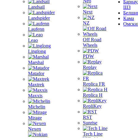
Neo
Барнау
Landsail
ШЗ
Next
Белши
Landspider
Кама
NZ
Омски
Laufenn
Off Road
Leao
Wheels
Linglong
PDW
Marshal
Replay
Matador
Replica FR
Maxtrek
Replica H
Maxxis
RepliKey
Michelin
RST
Mirage
Sunrise
Nexen
Tech Line