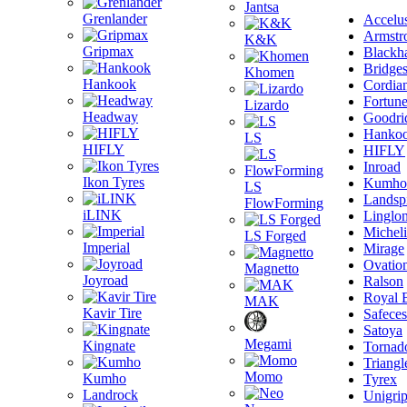
Jantsa
Grenlander
Accelu
Armstr
K&K
Gripmax
Blackh
Bridge
Khomen
Hankook
Cordia
Fortun
Lizardo
Headway
Goodri
Hanko
LS
HIFLY
HIFLY
Inroad
Ikon Tyres
Kumho
LS
Landsp
FlowForming
iLINK
Linglo
Michel
LS Forged
Imperial
Mirage
Ovatio
Magnetto
Joyroad
Ralson
Royal 
MAK
Kavir Tire
Safeces
Satoya
Megami
Kingnate
Tornad
Triangl
Momo
Kumho
Tyrex
Landrock
Unigri