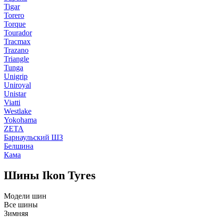
Tigar
Torero
Torque
Tourador
Tracmax
Trazano
Triangle
Tunga
Unigrip
Uniroyal
Unistar
Viatti
Westlake
Yokohama
ZETA
Барнаульский ШЗ
Белшина
Кама
Шины Ikon Tyres
Модели шин
Все шины
Зимняя