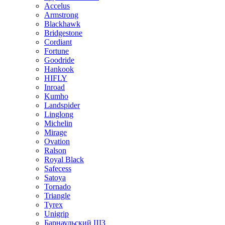
Accelus
Armstrong
Blackhawk
Bridgestone
Cordiant
Fortune
Goodride
Hankook
HIFLY
Inroad
Kumho
Landspider
Linglong
Michelin
Mirage
Ovation
Ralson
Royal Black
Safecess
Satoya
Tornado
Triangle
Tyrex
Unigrip
Барнаульский ШЗ