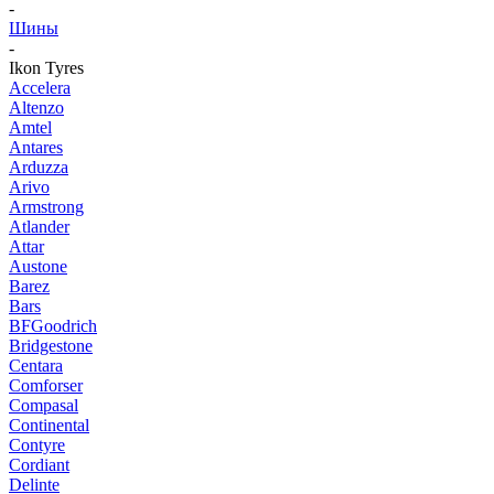
-
Шины
-
Ikon Tyres
Accelera
Altenzo
Amtel
Antares
Arduzza
Arivo
Armstrong
Atlander
Attar
Austone
Barez
Bars
BFGoodrich
Bridgestone
Centara
Comforser
Compasal
Continental
Contyre
Cordiant
Delinte