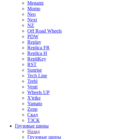
Megami
Momo
Neo
Next
NZ
Off Road Wheels
PDW
Replay
Replica FR
Replica H
RepliKey
RST
Sunrise
Tech Line
Trebl
Venti
Wheels UP
X'trike
Yamato
Zepp
Скад
ТЗСК
Грузовые шины
Назад
Грузовые шины