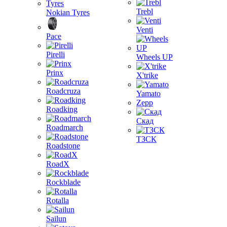
Trebl
Nokian Tyres
Venti
Pace
Pirelli
Wheels UP
Prinx
X'trike
Roadcruza
Yamato
Zepp
Roadking
Скад
Roadmarch
ТЗСК
Roadstone
RoadX
Rockblade
Rotalla
Sailun