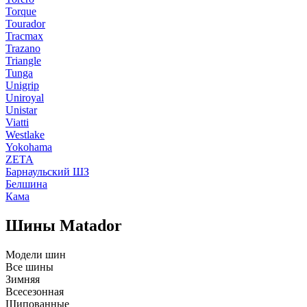
Torque
Tourador
Tracmax
Trazano
Triangle
Tunga
Unigrip
Uniroyal
Unistar
Viatti
Westlake
Yokohama
ZETA
Барнаульский ШЗ
Белшина
Кама
Шины Matador
Модели шин
Все шины
Зимняя
Всесезонная
Шипованные