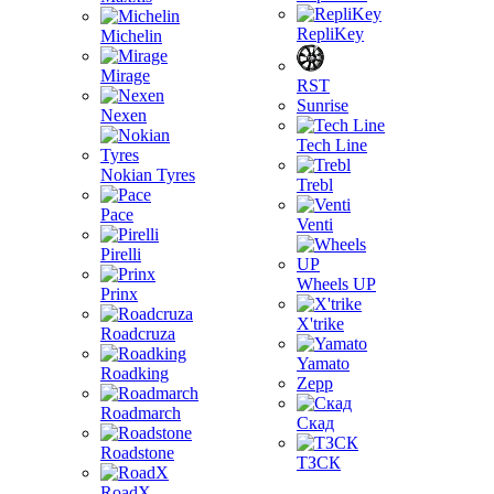
RepliKey
Michelin
Mirage
RST
Sunrise
Nexen
Tech Line
Nokian Tyres
Trebl
Pace
Venti
Pirelli
Wheels UP
Prinx
X'trike
Roadcruza
Yamato
Roadking
Zepp
Roadmarch
Скад
Roadstone
ТЗСК
RoadX