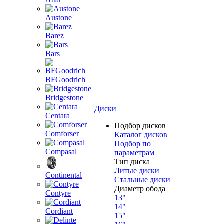
Austone
Barez
Bars
BFGoodrich
Bridgestone
Диски
Centara
Подбор дисков
Comforser
Каталог дисков
Подбор по
Compasal
параметрам
Тип диска
Литые диски
Continental
Стальные диски
Диаметр обода
Contyre
13"
14"
Cordiant
15"