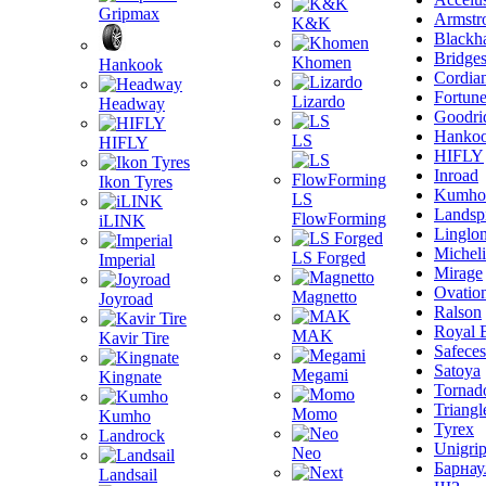
Gripmax
Armstr
K&K
Blackh
Bridge
Khomen
Hankook
Cordia
Fortun
Lizardo
Headway
Goodri
Hanko
LS
HIFLY
HIFLY
Inroad
Ikon Tyres
Kumho
LS
Landsp
FlowForming
iLINK
Linglo
Michel
LS Forged
Imperial
Mirage
Ovatio
Magnetto
Joyroad
Ralson
Royal 
MAK
Kavir Tire
Safeces
Satoya
Megami
Kingnate
Tornad
Triangl
Momo
Kumho
Tyrex
Landrock
Unigri
Neo
Барнау
Landsail