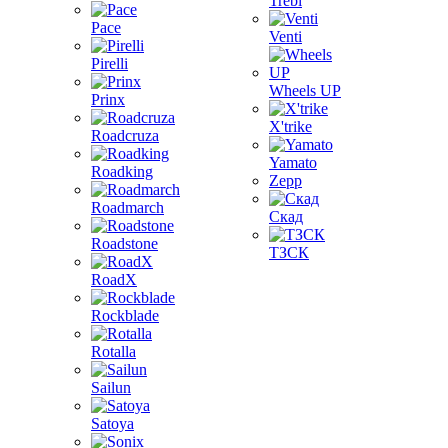
Trebl
Pace
Venti
Pirelli
Wheels UP
Prinx
X'trike
Roadcruza
Yamato
Roadking
Zepp
Roadmarch
Скад
Roadstone
ТЗСК
RoadX
Rockblade
Rotalla
Sailun
Satoya