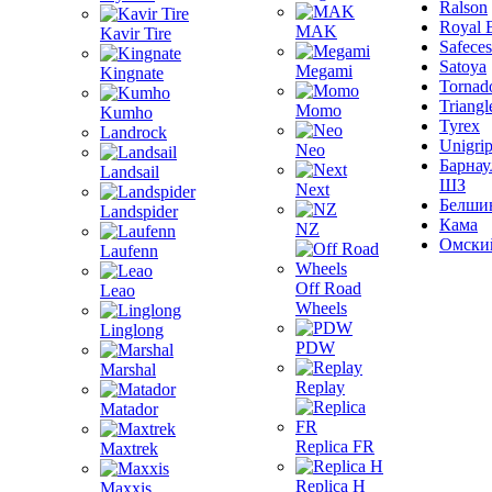
Ralson
Royal 
MAK
Kavir Tire
Safeces
Satoya
Megami
Kingnate
Tornad
Triangl
Momo
Kumho
Tyrex
Landrock
Unigri
Neo
Барнау
Landsail
ШЗ
Next
Белши
Landspider
Кама
NZ
Омски
Laufenn
Off Road
Leao
Wheels
Linglong
PDW
Marshal
Replay
Matador
Replica FR
Maxtrek
Replica H
Maxxis