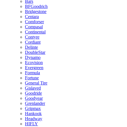
Bars
BFGoodrich
Bridgestone
Centara
Comforser
Compasal
Continental
Contyre
Cordiant
Delinte
DoubleStar
Dynamo
Ecovision
Evergreen
Formula
Fortune
General Tire
Gislaved
Goodride
Goodyear
Grenlander
Gripmax
Hankook
Headway
HIFLY