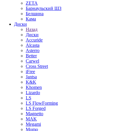
ZETA
Барнаульский ШЗ
Белшина
Кама
Диски
Назад
Диски
Accuride
Alcasta
Asterro
Better
Carwel
Cross Street
iFree
Jantsa
K&K
Khomen
Lizardo
LS
LS FlowForming
LS Forged
Magnetto
MAK
Megami
Momo