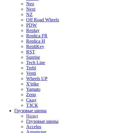
Neo
Next
NZ
Off Road Wheels
PDW
Replay
Replica FR
Replica H
RepliKey
RST
Sunrise
Tech Line
Trebl
Venti
Wheels UP
X'trike
Yamato
Zepp
Скад
ТЗСК
Грузовые шины
Назад
Грузовые шины
Accelus
Armstrong