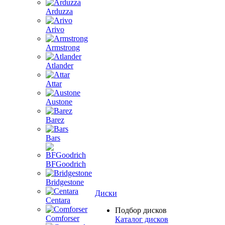
Arduzza
Arivo
Armstrong
Atlander
Attar
Austone
Barez
Bars
BFGoodrich
Bridgestone
Диски
Centara
Подбор дисков
Comforser
Каталог дисков