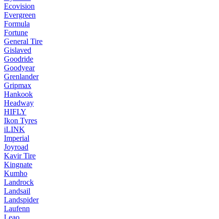
Ecovision
Evergreen
Formula
Fortune
General Tire
Gislaved
Goodride
Goodyear
Grenlander
Gripmax
Hankook
Headway
HIFLY
Ikon Tyres
iLINK
Imperial
Joyroad
Kavir Tire
Kingnate
Kumho
Landrock
Landsail
Landspider
Laufenn
Leao