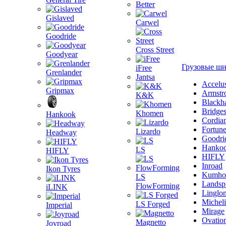
Better
Gislaved
Carwel
Goodride
Cross Street
Goodyear
Грузовые ш
iFree
Grenlander
Jantsa
Accelu
Gripmax
Armstr
K&K
Blackh
Bridge
Khomen
Hankook
Cordia
Fortun
Lizardo
Headway
Goodri
Hanko
LS
HIFLY
HIFLY
Inroad
Ikon Tyres
Kumho
LS
Landsp
FlowForming
iLINK
Linglo
Michel
LS Forged
Imperial
Mirage
Ovatio
Magnetto
Joyroad