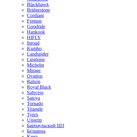
Blackhawk
Bridgestone
Cordiant
Fortune
Goodride
Hankook
HIFLY
Inroad
Kumho
Landspider
Linglong
Michelin
Mirage
Ovation
Ralson
Royal Black
Safecess
Satoya
Tornado
Triangle
Tyrex
Unigrip
Барнаульский ШЗ
Белшина
Кама