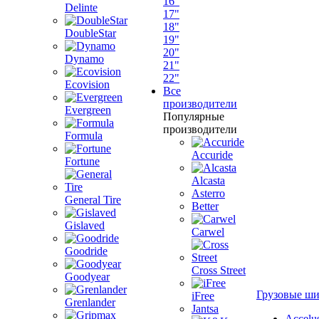
16"
Delinte
17"
18"
DoubleStar
19"
20"
Dynamo
21"
22"
Ecovision
Все
производители
Evergreen
Популярные
производители
Formula
Accuride
Fortune
Alcasta
Asterro
General Tire
Better
Gislaved
Carwel
Goodride
Cross Street
Goodyear
Грузовые ш
iFree
Grenlander
Jantsa
Accelu