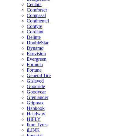
Centara
Comforser
Compasal
Continental
Contyre
Cordiant
Delinte
DoubleStar
Dynamo
Ecovision
Evergreen
Formula
Fortune
General Tire
Gislaved
Goodride
Goodyear
Grenlander
Gripmax
Hankook
Headway
HIFLY
Ikon Tyres
iLINK
Imperial