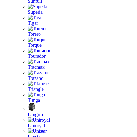
Sunfull
Superia
Tigar
Torero
Torque
Tourador
Tracmax
Trazano
Triangle
Tunga
Unigrip
Uniroyal
Unistar