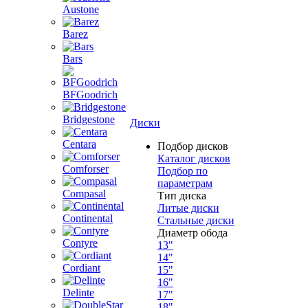
Austone
Barez
Bars
BFGoodrich
Bridgestone
Диски
Centara
Подбор дисков
Каталог дисков
Comforser
Подбор по
параметрам
Compasal
Тип диска
Литые диски
Continental
Стальные диски
Диаметр обода
Contyre
13"
14"
Cordiant
15"
16"
Delinte
17"
18"