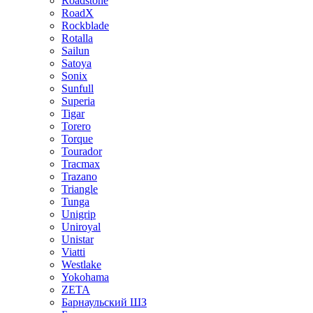
Roadstone
RoadX
Rockblade
Rotalla
Sailun
Satoya
Sonix
Sunfull
Superia
Tigar
Torero
Torque
Tourador
Tracmax
Trazano
Triangle
Tunga
Unigrip
Uniroyal
Unistar
Viatti
Westlake
Yokohama
ZETA
Барнаульский ШЗ