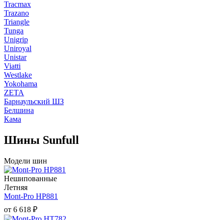
Tracmax
Trazano
Triangle
Tunga
Unigrip
Uniroyal
Unistar
Viatti
Westlake
Yokohama
ZETA
Барнаульский ШЗ
Белшина
Кама
Шины Sunfull
Модели шин
Нешипованные
Летняя
Mont-Pro HP881
от
6 618
₽