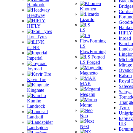
Blackh
Hankook
Bridge
Khomen
Cordia
Headway
Fortun
Lizardo
Goodri
HIFLY
Hanko
LS
HIFLY
Ikon Tyres
Inroad
Kumho
LS
iLINK
Landsp
FlowForming
Linglo
Imperial
Michel
LS Forged
Mirage
Joyroad
Ovatio
Magnetto
Ralson
Kavir Tire
Royal 
MAK
Safeces
Kingnate
Satoya
Megami
Tornad
Kumho
Triangl
Momo
Landrock
Tyrex
Unigri
Neo
Landsail
Барнау
ШЗ
Next
Landspider
Белши