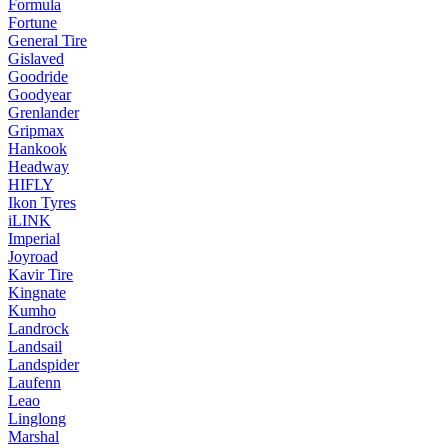
Formula
Fortune
General Tire
Gislaved
Goodride
Goodyear
Grenlander
Gripmax
Hankook
Headway
HIFLY
Ikon Tyres
iLINK
Imperial
Joyroad
Kavir Tire
Kingnate
Kumho
Landrock
Landsail
Landspider
Laufenn
Leao
Linglong
Marshal