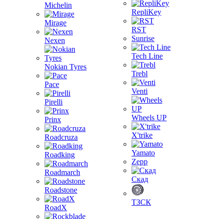
Michelin
RepliKey
Mirage
RST
Sunrise
Nexen
Tech Line
Nokian Tyres
Trebl
Pace
Venti
Pirelli
Wheels UP
Prinx
X'trike
Roadcruza
Yamato
Roadking
Zepp
Roadmarch
Скад
Roadstone
ТЗСК
RoadX