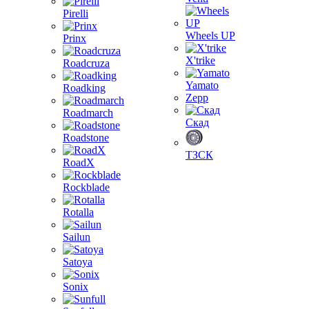
Pirelli
Wheels UP
Prinx
X'trike
Roadcruza
Yamato
Roadking
Zepp
Roadmarch
Скад
Roadstone
ТЗСК
RoadX
Rockblade
Rotalla
Sailun
Satoya
Sonix