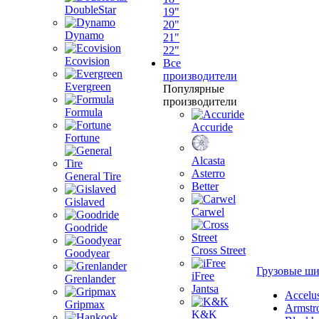
DoubleStar
19"
20"
Dynamo
21"
22"
Ecovision
Все
производители
Evergreen
Популярные
производители
Formula
Accuride
Fortune
Alcasta
Asterro
General Tire
Better
Gislaved
Carwel
Goodride
Cross Street
Goodyear
Грузовые ш
iFree
Grenlander
Jantsa
Accelu
Gripmax
Armstr
K&K