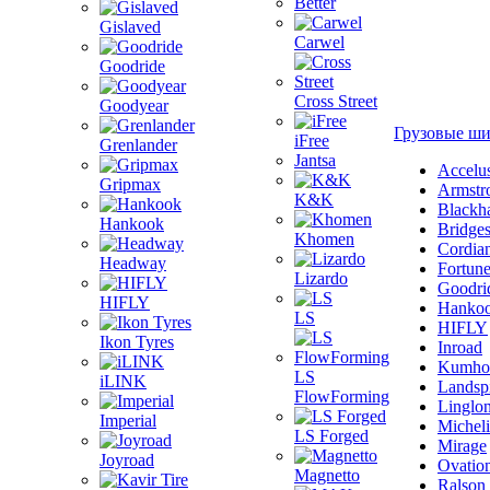
Better
Gislaved
Carwel
Goodride
Cross Street
Goodyear
Грузовые ш
iFree
Grenlander
Jantsa
Accelu
Gripmax
Armstr
K&K
Blackh
Hankook
Bridge
Khomen
Cordia
Headway
Fortun
Lizardo
Goodri
HIFLY
Hanko
LS
HIFLY
Ikon Tyres
Inroad
Kumho
LS
iLINK
Landsp
FlowForming
Linglo
Imperial
Michel
LS Forged
Mirage
Joyroad
Ovatio
Magnetto
Ralson