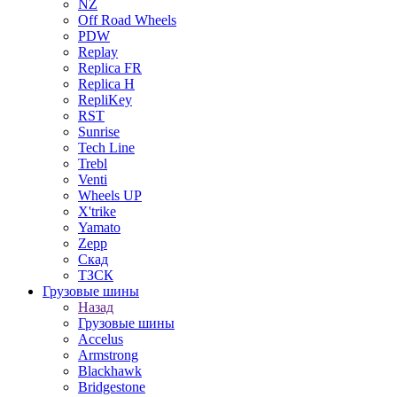
NZ
Off Road Wheels
PDW
Replay
Replica FR
Replica H
RepliKey
RST
Sunrise
Tech Line
Trebl
Venti
Wheels UP
X'trike
Yamato
Zepp
Скад
ТЗСК
Грузовые шины
Назад
Грузовые шины
Accelus
Armstrong
Blackhawk
Bridgestone