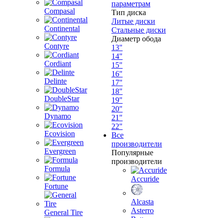
параметрам
Compasal
Тип диска
Литые диски
Continental
Стальные диски
Диаметр обода
Contyre
13"
14"
Cordiant
15"
16"
Delinte
17"
18"
DoubleStar
19"
20"
Dynamo
21"
22"
Ecovision
Все
производители
Evergreen
Популярные
производители
Formula
Accuride
Fortune
Alcasta
Asterro
General Tire