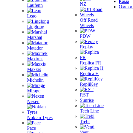
Кама
NZ
Laufenn
Омски
Leao
Off Road
Wheels
Linglong
PDW
Marshal
Replay
Matador
Maxtrek
Replica FR
Maxxis
Replica H
Michelin
RepliKey
Mirage
RST
Sunrise
Nexen
Tech Line
Nokian Tyres
Trebl
Pace
Venti