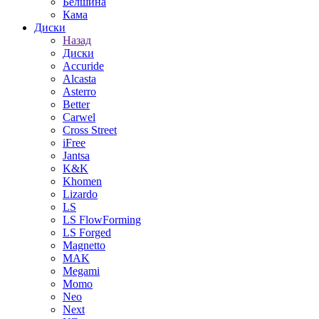
Белшина
Кама
Диски
Назад
Диски
Accuride
Alcasta
Asterro
Better
Carwel
Cross Street
iFree
Jantsa
K&K
Khomen
Lizardo
LS
LS FlowForming
LS Forged
Magnetto
MAK
Megami
Momo
Neo
Next