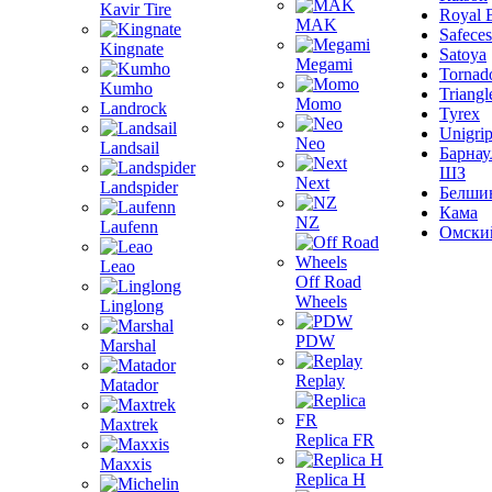
Kavir Tire
Royal 
MAK
Safeces
Kingnate
Satoya
Megami
Tornad
Kumho
Triangl
Momo
Landrock
Tyrex
Unigri
Neo
Landsail
Барнау
ШЗ
Next
Landspider
Белши
Кама
NZ
Laufenn
Омски
Leao
Off Road
Wheels
Linglong
PDW
Marshal
Replay
Matador
Maxtrek
Replica FR
Maxxis
Replica H