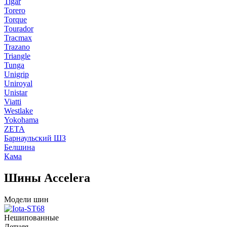
Tigar
Torero
Torque
Tourador
Tracmax
Trazano
Triangle
Tunga
Unigrip
Uniroyal
Unistar
Viatti
Westlake
Yokohama
ZETA
Барнаульский ШЗ
Белшина
Кама
Шины Accelera
Модели шин
Нешипованные
Летняя