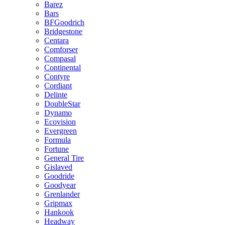
Barez
Bars
BFGoodrich
Bridgestone
Centara
Comforser
Compasal
Continental
Contyre
Cordiant
Delinte
DoubleStar
Dynamo
Ecovision
Evergreen
Formula
Fortune
General Tire
Gislaved
Goodride
Goodyear
Grenlander
Gripmax
Hankook
Headway