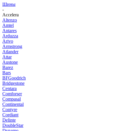
Шины
-
Accelera
Altenzo
Amtel
Antares
Arduzza
Arivo
Armstrong
Atlander
Attar
Austone
Barez
Bars
BFGoodrich
Bridgestone
Centara
Comforser
Compasal
Continental
Contyre
Cordiant
Delinte
DoubleStar
Dynamo