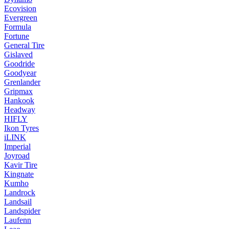
Ecovision
Evergreen
Formula
Fortune
General Tire
Gislaved
Goodride
Goodyear
Grenlander
Gripmax
Hankook
Headway
HIFLY
Ikon Tyres
iLINK
Imperial
Joyroad
Kavir Tire
Kingnate
Kumho
Landrock
Landsail
Landspider
Laufenn