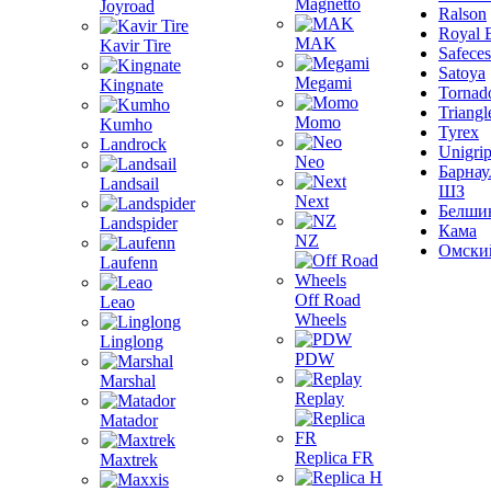
Magnetto
Joyroad
Ralson
Royal 
MAK
Kavir Tire
Safeces
Satoya
Megami
Kingnate
Tornad
Triangl
Momo
Kumho
Tyrex
Landrock
Unigri
Neo
Барнау
Landsail
ШЗ
Next
Белши
Landspider
Кама
NZ
Омски
Laufenn
Off Road
Leao
Wheels
Linglong
PDW
Marshal
Replay
Matador
Replica FR
Maxtrek