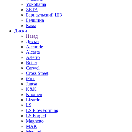
Yokohama
ZETA
Барнаульский ШЗ
Белшина
Кама
Диски
Назад
Диски
Accuride
Alcasta
Asterro
Better
Carwel
Cross Street
iFree
Jantsa
K&K
Khomen
Lizardo
LS
LS FlowForming
LS Forged
Magnetto
MAK
Megami