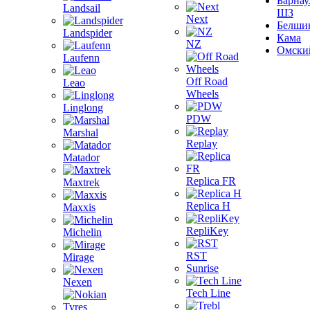
Барнау
Landsail
ШЗ
Next
Белши
Landspider
Кама
NZ
Омски
Laufenn
Off Road
Leao
Wheels
Linglong
PDW
Marshal
Replay
Matador
Replica FR
Maxtrek
Replica H
Maxxis
RepliKey
Michelin
RST
Mirage
Sunrise
Nexen
Tech Line