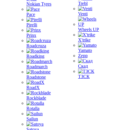
Trebl
Nokian Tyres
Venti
Pace
Pirelli
Wheels UP
Prinx
X'trike
Roadcruza
Yamato
Zepp
Roadking
Скад
Roadmarch
ТЗСК
Roadstone
RoadX
Rockblade
Rotalla
Sailun
Satoya