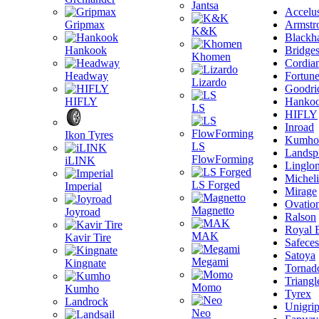
Jantsa
Accelu
Gripmax
Armstr
K&K
Blackh
Hankook
Bridge
Khomen
Cordia
Headway
Fortun
Lizardo
Goodri
HIFLY
Hanko
LS
HIFLY
Inroad
Ikon Tyres
Kumho
LS
Landsp
FlowForming
iLINK
Linglo
Michel
LS Forged
Imperial
Mirage
Ovatio
Magnetto
Joyroad
Ralson
Royal 
MAK
Kavir Tire
Safeces
Satoya
Megami
Kingnate
Tornad
Triangl
Momo
Kumho
Tyrex
Landrock
Unigri
Neo