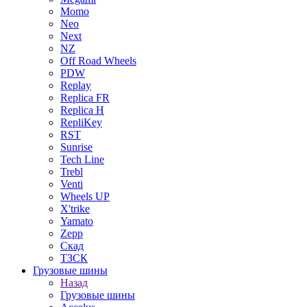
Momo
Neo
Next
NZ
Off Road Wheels
PDW
Replay
Replica FR
Replica H
RepliKey
RST
Sunrise
Tech Line
Trebl
Venti
Wheels UP
X'trike
Yamato
Zepp
Скад
ТЗСК
Грузовые шины
Назад
Грузовые шины