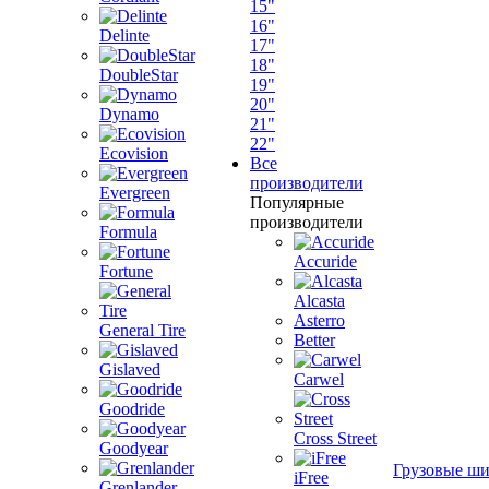
15"
16"
Delinte
17"
18"
DoubleStar
19"
20"
Dynamo
21"
22"
Ecovision
Все
производители
Evergreen
Популярные
производители
Formula
Accuride
Fortune
Alcasta
Asterro
General Tire
Better
Gislaved
Carwel
Goodride
Cross Street
Goodyear
Грузовые ш
iFree
Grenlander