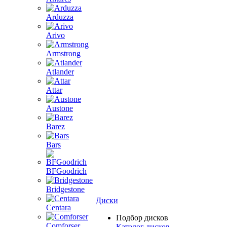
Arduzza
Arivo
Armstrong
Atlander
Attar
Austone
Barez
Bars
BFGoodrich
Bridgestone
Диски
Centara
Подбор дисков
Comforser
Каталог дисков