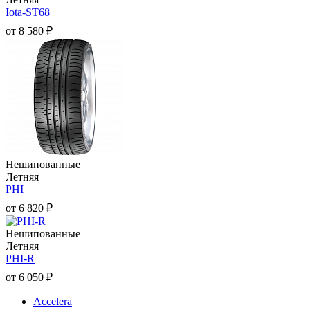
Iota-ST68
от
8 580
₽
Нешипованные
Летняя
PHI
от
6 820
₽
Нешипованные
Летняя
PHI-R
от
6 050
₽
Accelera