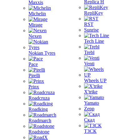
Replica H
Maxxis
RepliKey
Michelin
RST
Mirage
Sunrise
Nexen
Tech Line
Trebl
Nokian Tyres
Venti
Pace
Pirelli
Wheels UP
Prinx
X'trike
Roadcruza
Yamato
Zepp
Roadking
Скад
Roadmarch
ТЗСК
Roadstone