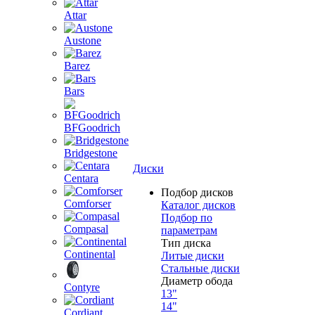
Attar
Austone
Barez
Bars
BFGoodrich
Bridgestone
Диски
Centara
Подбор дисков
Comforser
Каталог дисков
Подбор по
Compasal
параметрам
Тип диска
Continental
Литые диски
Стальные диски
Диаметр обода
Contyre
13"
14"
Cordiant