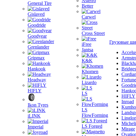
Asterro
General Tire
Better
Gislaved
Carwel
Goodride
Cross Street
Goodyear
Грузовые ш
iFree
Grenlander
Jantsa
Accelu
Gripmax
Armstr
K&K
Blackh
Hankook
Bridge
Khomen
Cordia
Headway
Fortun
Lizardo
Goodri
HIFLY
Hanko
LS
HIFLY
Inroad
Ikon Tyres
Kumho
LS
Landsp
FlowForming
iLINK
Linglo
Michel
LS Forged
Imperial
Mirage
Ovatio