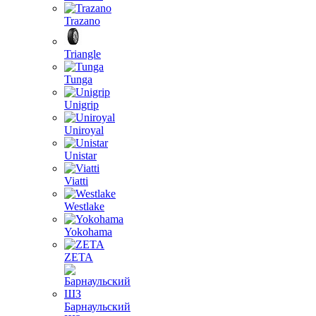
Trazano
Triangle
Tunga
Unigrip
Uniroyal
Unistar
Viatti
Westlake
Yokohama
ZETA
Барнаульский