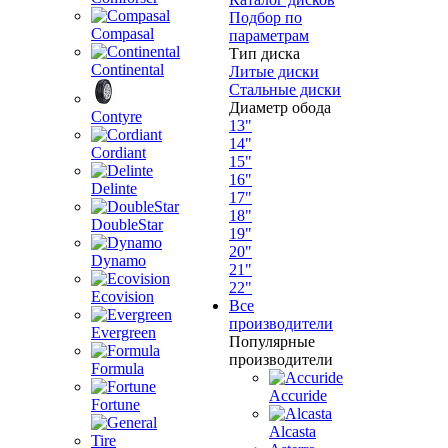
Подбор по
Compasal
параметрам
Тип диска
Continental
Литые диски
Стальные диски
Диаметр обода
Contyre
13"
14"
Cordiant
15"
16"
Delinte
17"
18"
DoubleStar
19"
20"
Dynamo
21"
22"
Ecovision
Все
производители
Evergreen
Популярные
производители
Formula
Accuride
Fortune
Alcasta