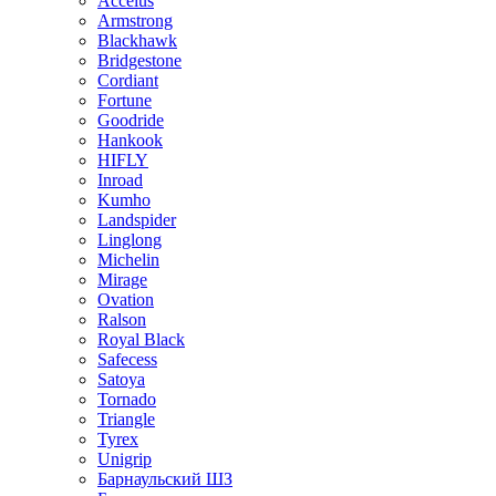
Accelus
Armstrong
Blackhawk
Bridgestone
Cordiant
Fortune
Goodride
Hankook
HIFLY
Inroad
Kumho
Landspider
Linglong
Michelin
Mirage
Ovation
Ralson
Royal Black
Safecess
Satoya
Tornado
Triangle
Tyrex
Unigrip
Барнаульский ШЗ